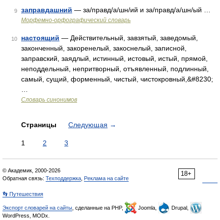
заправдашний
— за/правд/а/шн/ий и за/правд/а/шн/ый …
9
Морфемно-орфографический словарь
настоящий
— Действительный, завзятый, заведомый,
10
законченный, закоренелый, закоснелый, записной,
заправский, заядлый, истинный, истовый, истый, прямой,
неподдельный, непритворный, отъявленный, подлинный,
самый, сущий, форменный, чистый, чистокровный,&#8230;
…
Словарь синонимов
Страницы
Следующая
→
1
2
3
© Академик, 2000-2026
18+
Обратная связь:
Техподдержка
,
Реклама на сайте
👣 Путешествия
Экспорт словарей на сайты
, сделанные на PHP,
Joomla,
Drupal,
WordPress, MODx.